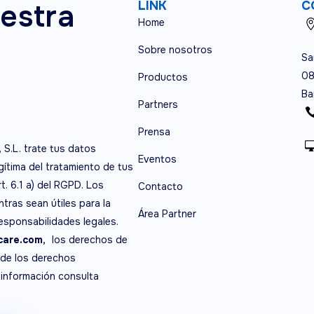
estra
LINK
C
Home
Sobre nosotros
Sa
08
Productos
Ba
Partners
Prensa
, S.L. trate tus datos
Eventos
egítima del tratamiento de tus
t. 6.1 a) del RGPD. Los
Contacto
tras sean útiles para la
Área Partner
responsabilidades legales.
are.com,
los derechos de
 de los derechos
 información consulta