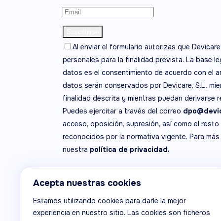
Al enviar el formulario autorizas que Devicare
personales para la finalidad prevista. La base l
datos es el consentimiento de acuerdo con el ar
datos serán conservados por Devicare, S.L. mien
finalidad descrita y mientras puedan derivarse 
Puedes ejercitar a través del correo
dpo@devic
acceso, oposición, supresión, así como el resto
reconocidos por la normativa vigente. Para más
nuestra
política de privacidad.
Acepta nuestras cookies
Devicare, S.L. ha participado en el Programa de I
Estamos utilizando cookies para darle la mejor
apoyo de ICEX, así como con la cofinanciación 
experiencia en nuestro sitio. Las cookies son ficheros
medida de los mismos, al crecimiento económico