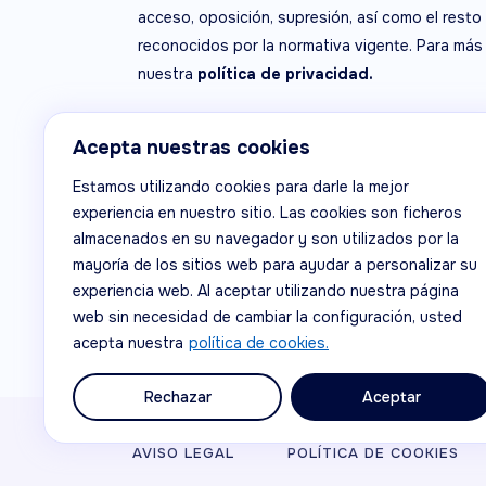
acceso, oposición, supresión, así como el resto
reconocidos por la normativa vigente. Para más
nuestra
política de privacidad.
Acepta nuestras cookies
Devicare, S.L. ha participado en el Programa de I
Estamos utilizando cookies para darle la mejor
apoyo de ICEX, así como con la cofinanciación 
experiencia en nuestro sitio. Las cookies son ficheros
medida de los mismos, al crecimiento económico
almacenados en su navegador y son utilizados por la
mayoría de los sitios web para ayudar a personalizar su
experiencia web. Al aceptar utilizando nuestra página
web sin necesidad de cambiar la configuración, usted
acepta nuestra
política de cookies.
Rechazar
Aceptar
© Devicare, S.L.
AVISO LEGAL
POLÍTICA DE COOKIES