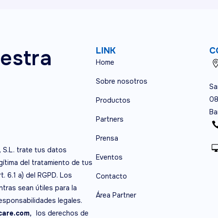
estra
LINK
C
Home
Sobre nosotros
Sa
08
Productos
Ba
Partners
Prensa
, S.L. trate tus datos
Eventos
egítima del tratamiento de tus
t. 6.1 a) del RGPD. Los
Contacto
tras sean útiles para la
Área Partner
responsabilidades legales.
are.com,
los derechos de