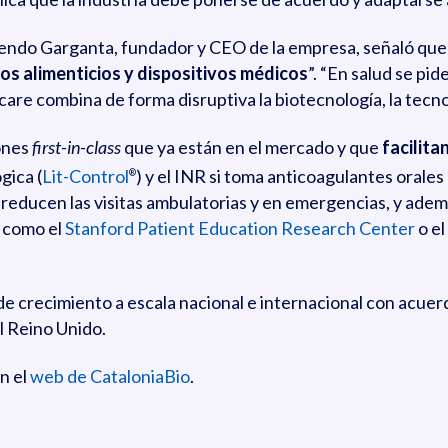
sendo Garganta, fundador y CEO de la empresa, señaló que 
s alimenticios y dispositivos médicos
”. “En salud se pi
care combina de forma disruptiva la biotecnología, la tecnol
iones
first-in-class
que ya están en el mercado y que
facilita
gica (
Lit-Control
) y el INR si toma anticoagulantes orales 
®
, reducen las visitas ambulatorias y en emergencias, y ade
 como el
Stanford Patient Education Research Center
o el
de crecimiento a escala nacional e internacional con acuer
l Reino Unido.
n el
web de CataloniaBio
.