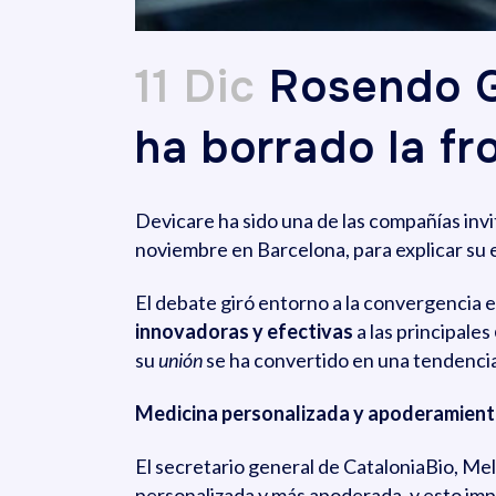
11 Dic
Rosendo G
ha borrado la f
Devicare ha sido una de las compañías invi
noviembre en Barcelona, para explicar su 
El debate giró entorno a la convergencia e
innovadoras y efectivas
a las principales
su
unión
se ha convertido en una tendencia 
Medicina personalizada y apoderamient
El secretario general de CataloniaBio, Mel
personalizada y más apoderada, y esto imp