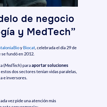
delo de negocio
logía y MedTech”
taloniaBio
y
Biocat
, celebrada el día 29 de
e se fundó en 2012.
a (
MedTech
) para
aportar soluciones
 estos dos sectores tenían vidas paralelas,
a e inversores.
«cada vez pide una atención más
 a esta convergencia».