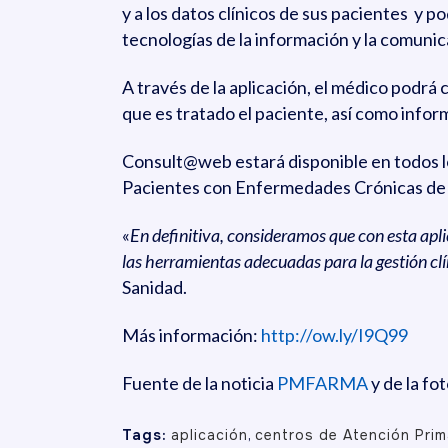
y a los datos clínicos de sus pacientes y 
tecnologías de la información y la comunica
A través de la aplicación, el médico podrá 
que es tratado el paciente, así como infor
Consult@web estará disponible en todos lo
Pacientes con Enfermedades Crónicas de la
«
En definitiva, consideramos que con esta apli
las herramientas adecuadas para la gestión clín
Sanidad.
Más información:
http://ow.ly/I9Q99
Fuente de la noticia
PMFARMA
y de la fo
Tags:
aplicación
,
centros de Atención Prim