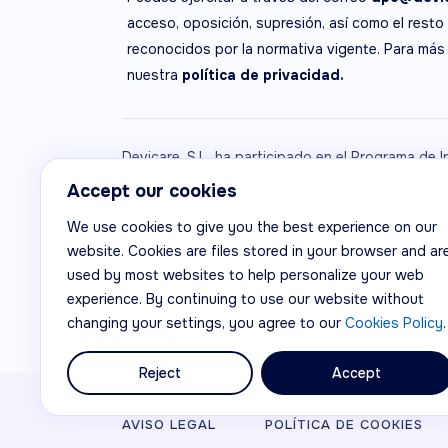
acceso, oposición, supresión, así como el resto
reconocidos por la normativa vigente. Para más
nuestra
política de privacidad.
Devicare, S.L. ha participado en el Programa de I
apoyo de ICEX, así como con la cofinanciación 
Accept our cookies
medida de los mismos, al crecimiento económico
We use cookies to give you the best experience on our
website. Cookies are files stored in your browser and ar
used by most websites to help personalize your web
experience. By continuing to use our website without
changing your settings, you agree to our
Cookies Policy
.
Reject
Accept
© Devicare, S.L.
AVISO LEGAL
POLÍTICA DE COOKIES