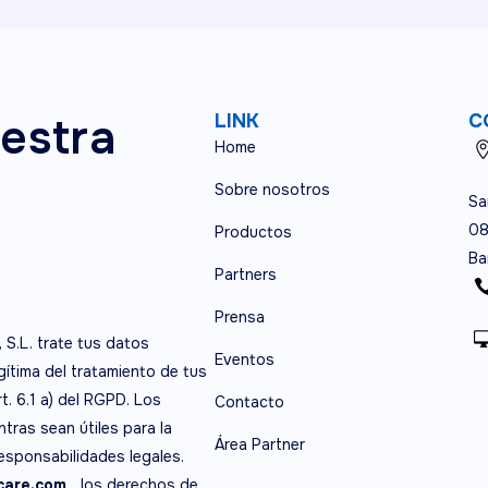
estra
LINK
C
Home
Sobre nosotros
Sa
08
Productos
Ba
Partners
Prensa
, S.L. trate tus datos
Eventos
egítima del tratamiento de tus
t. 6.1 a) del RGPD. Los
Contacto
tras sean útiles para la
Área Partner
responsabilidades legales.
are.com,
los derechos de