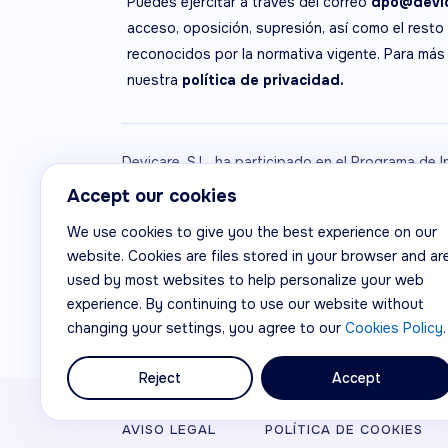
Puedes ejercitar a través del correo
dpo@devic
acceso, oposición, supresión, así como el resto
reconocidos por la normativa vigente. Para más
nuestra
política de privacidad.
Devicare, S.L. ha participado en el Programa de I
apoyo de ICEX, así como con la cofinanciación 
Accept our cookies
medida de los mismos, al crecimiento económico
We use cookies to give you the best experience on our
website. Cookies are files stored in your browser and ar
used by most websites to help personalize your web
experience. By continuing to use our website without
changing your settings, you agree to our
Cookies Policy
.
Reject
Accept
© Devicare, S.L.
AVISO LEGAL
POLÍTICA DE COOKIES