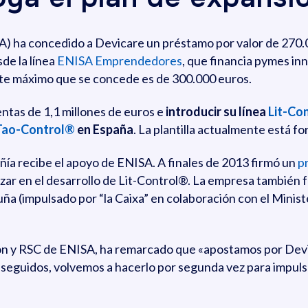
) ha concedido a Devicare un préstamo por valor de 270.0
de la línea
ENISA Emprendedores
, que financia pymes in
porte máximo que se concede es de 300.000 euros.
ntas de 1,1 millones de euros e
introducir su línea
Lit-Co
Tao-Control®
en España
. La plantilla actualmente está f
ñía recibe el apoyo de ENISA. A finales de 2013 firmó un
p
zar en el desarrollo de Lit-Control®. La empresa también f
ña (impulsado por “la Caixa” en colaboración con el Minist
n y RSC de ENISA, ha remarcado que «apostamos por Devic
onseguidos, volvemos a hacerlo por segunda vez para impuls