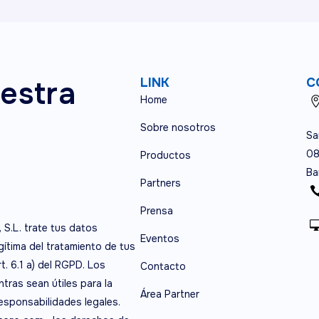
estra
LINK
C
Home
Sobre nosotros
Sa
08
Productos
Ba
Partners
Prensa
, S.L. trate tus datos
Eventos
egítima del tratamiento de tus
t. 6.1 a) del RGPD. Los
Contacto
tras sean útiles para la
Área Partner
responsabilidades legales.