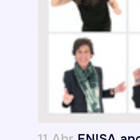
11 Abr
ENISA apo