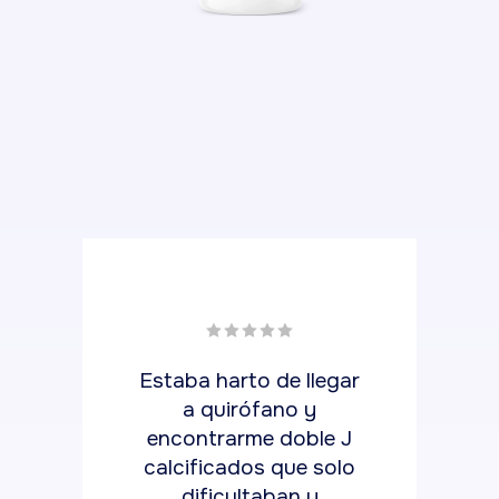
Estaba harto de llegar
Reduce 
a quirófano y
la pr
encontrarme doble J
calcific
calcificados que solo
uretera
dificultaban y
tiempo 