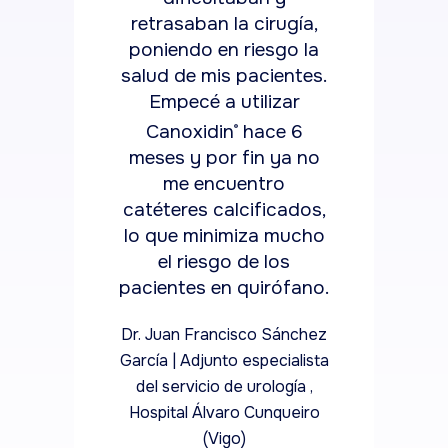
retrasaban la cirugía,
del c
poniendo en riesgo la
salud de mis pacientes.
Dr. Torr
Empecé a utilizar
Bellvi
Canoxidin
hace 6
®
meses y por fin ya no
me encuentro
catéteres calcificados,
lo que minimiza mucho
el riesgo de los
pacientes en quirófano.
Dr. Juan Francisco Sánchez
García | Adjunto especialista
del servicio de urología ,
Hospital Álvaro Cunqueiro
(Vigo)