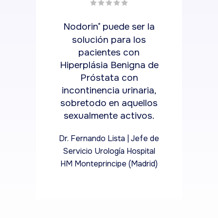
la
Nodorin
puede ser la
N
®
solución para los
pacientes con
 de
Hiperplásia Benigna de
Hi
Próstata con
ia,
incontinencia urinaria,
in
los
sobretodo en aquellos
so
s.
sexualmente activos.
s
e de
Dr. Fernando Lista | Jefe de
Dr.
tal
Servicio Urología Hospital
Se
id)
HM Monteprincipe (Madrid)
HM 